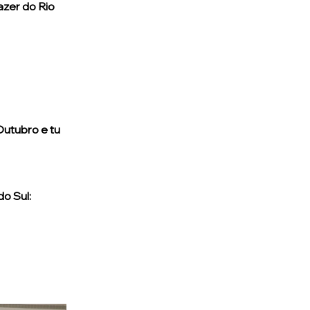
zer do Rio 
utubro e tu 
o Sul: