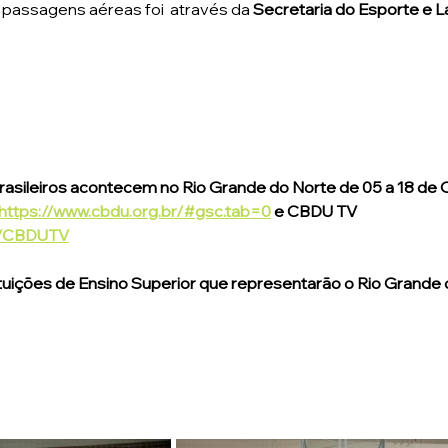
 passagens aéreas foi  através da 
Secretaria do Esporte e La
rasileiros acontecem no Rio Grande do Norte de 05 a 18 de O
https://www.cbdu.org.br/#gsc.tab=0
 e CBDU TV 
m/CBDUTV
ituições de Ensino Superior que representarão o Rio Grande d