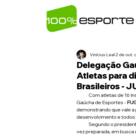
Vinícius Leal
2 de out.
Delegação Ga
Atletas para d
Brasileiros - 
	Com atletas de 16 Instituições de Ensino Superior do estado, a Federação Universitária 
Gaúcha de Esportes - 
FU
demonstrando que vale a 
desenvolvimento e todos 
	Segundo o presidente da FUGE, Eduardo Merino, "A delegação gaúcha embarca mais uma 
vez preparada, em busca 