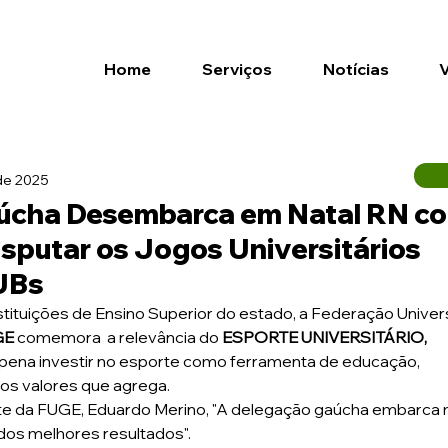
Home
Serviços
Notícias
 de 2025
úcha Desembarca em Natal RN c
isputar os Jogos Universitários
JUBs
GE
 comemora  a relevância do
 ESPORTE UNIVERSITÁRIO, 
pena investir no esporte como ferramenta de educação, 
os valores que agrega.
dos melhores resultados".