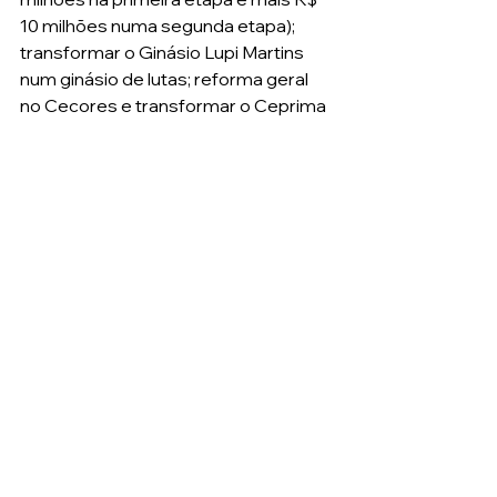
10 milhões numa segunda etapa); 
transformar o Ginásio Lupi Martins 
num ginásio de lutas; reforma geral 
no Cecores e transformar o Ceprima 
num centro de referência do 
paradesporto. 
Após ser redigido o documento final, 
a proposta será entregue para o 
prefeito que, por sua vez, 
encaminhará para a Câmara de 
Vereadores. Uma vez aprovado o 
Plano Decenal como Lei Municipal, 
contemplando as propostas 
coletivamente construídas nas 
conferências, o setor terá mais força 
política e institucional para demandar, 
cobrar e controlar as ações dos 
órgãos e agentes responsáveis.