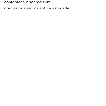
contentar em ser mais um, 
precisamos ser mais. A versatilidade 
é uma estratégia que faz a diferença, 
o segmento esportivo da 
comunicação exige que você seja um 
profissional dinâmico e completo.
5 comentários
Escreva um comentário